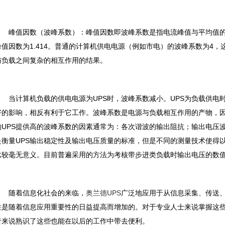
峰值因数（波峰系数）：峰值因数即波峰系数是指电流峰值与平均值的
峰值因数为1.414。普通的计算机供电电源（例如市电）的波峰系数为4
与负载之间复杂的相互作用的结果。
当计算机负载的供电电源为UPS时，波峰系数减小。UPS为负载供电
好的影响，相反有利于它工作。波峰系数是电源与负载相互作用的产物，
响UPS提供高的波峰系数的因素通常为：各次谐波的输出阻抗；输出电压
是衡量UPS输出稳定性及输出电压质量的标准，但是不同的测量技术使得
比较毫无意义。目前普遍采用的方法为考核带步进类负载时输出电压的数
随着信息化社会的来临，
奥兰德UPS
广泛地应用于从信息采集、传送
性是随着信息应用重要性的日益提高而增加的。对于专业人士来说掌握这
者来说熟识了这些也能在以后的工作中带去便利。