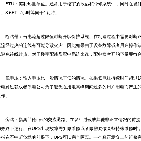
BTU：英制热量单位。通常用于楼宇的散热和冷却系统中，同时在设计
量。3.6BTU/小时等同于1瓦特。
断路器：当电流超过限值时断开以保护系统。在制造过程中需要对断路
流流经过热的连线有可能导致火灾，因此如果由于设备故障或者用户操作
以避免连线过热。对于楼宇配线及配电系统来说，配电盘空开的容量要符
低电压：输入电压比一般情况下低的情况。如果低电压持续时间超过1
于电路过载或者供电公司为了避免在用电高峰期间过多的用户用电而产生
工作。
旁路：指奥兰德ups的交流通路。在发生过载或其他非正常情况的前提下
动旁路下运行。在UPS出现故障需要做维修或者做需要做某些特殊维修时，
路指在不中断负载的前提下，UPS可以完全隔离。一个真正意义上的维修旁