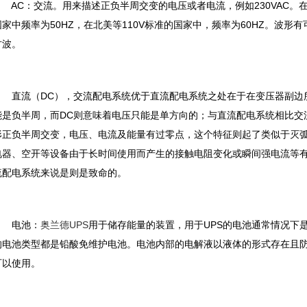
AC：交流。用来描述正负半周交变的电压或者电流，例如230VAC。在
国家中频率为50HZ，在北美等110V标准的国家中，频率为60HZ。波
方波。
直流（DC），交流配电系统优于直流配电系统之处在于在变压器副边
能是负半周，而DC则意味着电压只能是单方向的；与直流配电系统相比交
形正负半周交变，电压、电流及能量有过零点，这个特征则起了类似于灭
电器、空开等设备由于长时间使用而产生的接触电阻变化或瞬间强电流等
流配电系统来说是则是致命的。
电池：
奥兰德UPS
用于储存能量的装置，用于UPS的电池通常情况下
的电池类型都是铅酸免维护电池。电池内部的电解液以液体的形式存在且
可以使用。