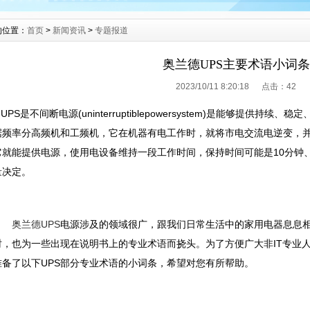
的位置：
首页
>
新闻资讯
>
专题报道
奥兰德UPS主要术语小词条
2023/10/11 8:20:18 点击：
42
PS是不间断电源(uninterruptiblepowersystem)是能够提供
据频率分高频机和工频机，它在机器有电工作时，就将市电交流电逆变，
它就能提供电源，使用电设备维持一段工作时间，保持时间可能是10分钟
量决定。
奥兰德UPS
电源涉及的领域很广，跟我们日常生活中的家用电器息息相
时，也为一些出现在说明书上的专业术语而挠头。为了方便广大非IT专业人
准备了以下UPS部分专业术语的小词条，希望对您有所帮助。